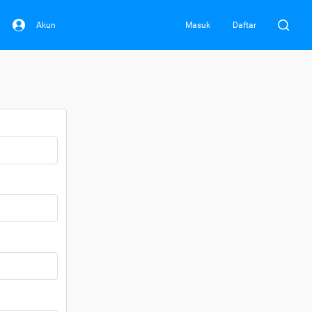
Akun
Masuk
Daftar