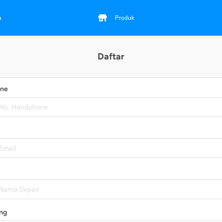
a
Produk
Daftar
one
ng