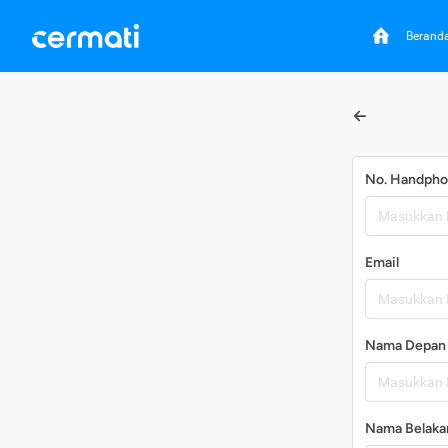
Berand
No. Handph
Email
Nama Depan
Nama Belaka