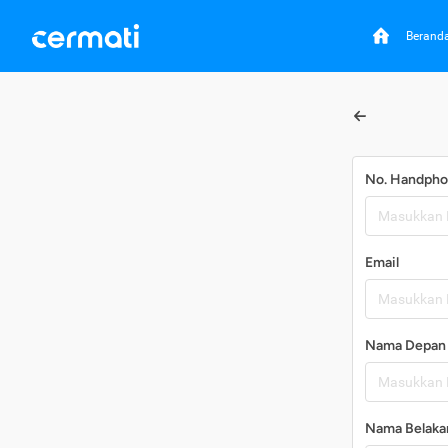
Berand
No. Handph
Email
Nama Depan
Nama Belaka