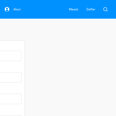
Akun
Masuk
Daftar