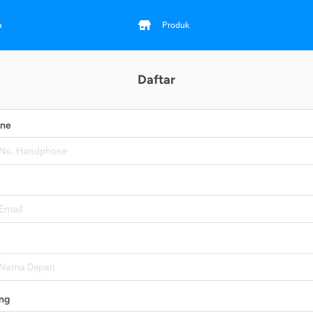
a
Produk
Daftar
one
ng