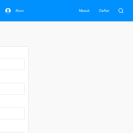
Akun
Masuk
Daftar