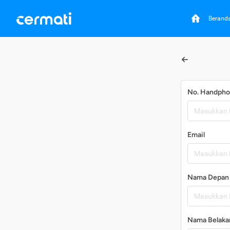
Berand
No. Handph
Email
Nama Depan
Nama Belaka