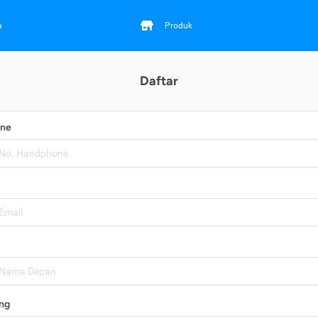
a
Produk
Daftar
one
ng