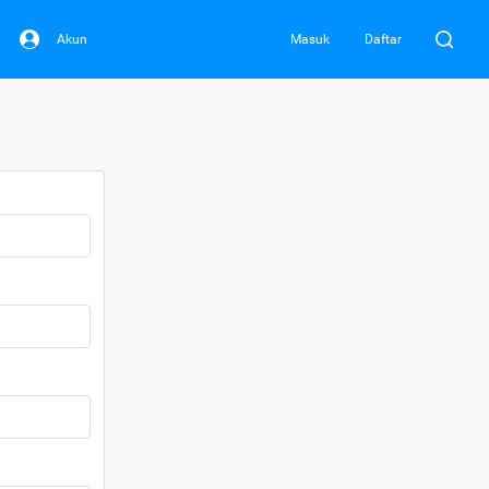
Akun
Masuk
Daftar