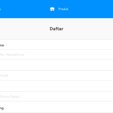
a
Produk
Daftar
one
ng