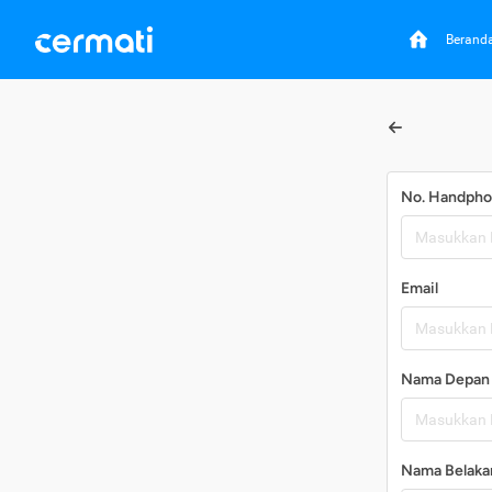
Berand
No. Handph
Email
Nama Depan
Nama Belaka