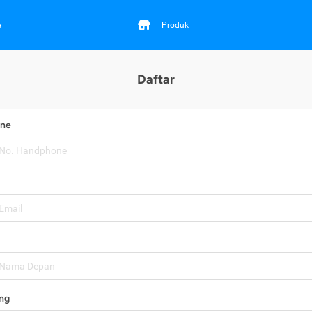
a
Produk
Daftar
one
ng