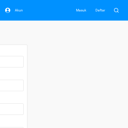
Akun
Masuk
Daftar