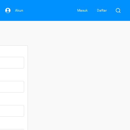
Akun
Masuk
Daftar