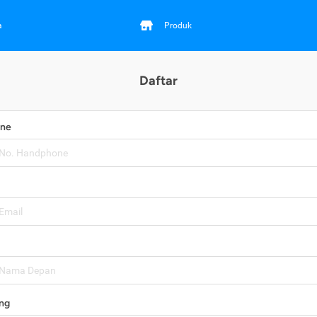
a
Produk
Daftar
one
ng