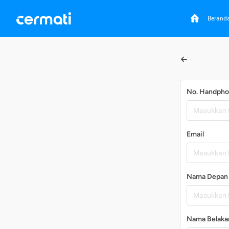
Berand
No. Handph
Email
Nama Depan
Nama Belaka