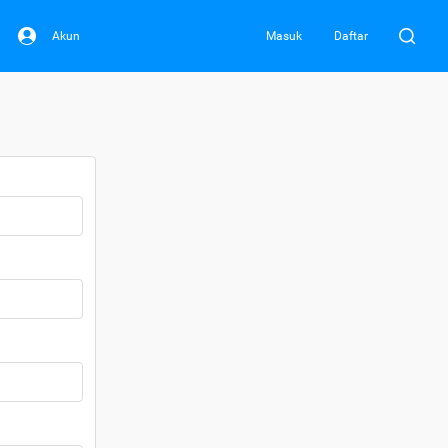
Akun
Masuk
Daftar