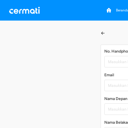
Berand
No. Handph
Email
Nama Depan
Nama Belaka