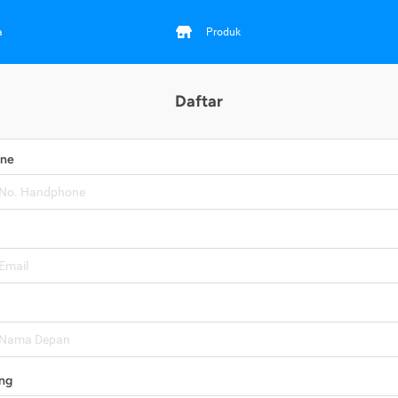
a
Produk
Daftar
one
ng