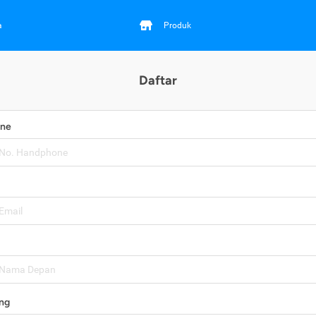
a
Produk
Daftar
one
ng