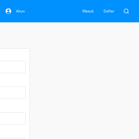
Akun
Masuk
Daftar