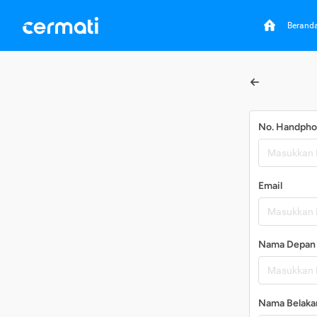
Berand
No. Handph
Email
Nama Depan
Nama Belaka