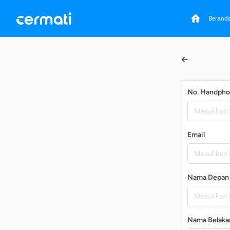
Berand
No. Handph
Email
Nama Depan
Nama Belaka