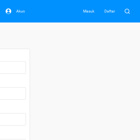
Akun
Masuk
Daftar