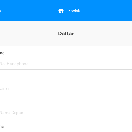
a
Produk
Daftar
one
ng