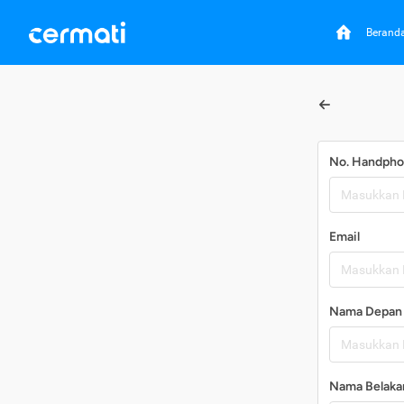
Berand
No. Handph
Email
Nama Depan
Nama Belaka