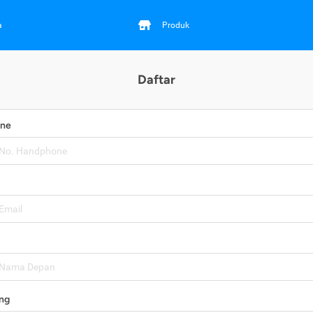
a
Produk
Daftar
one
ng