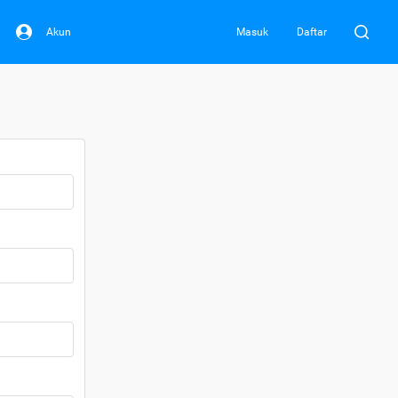
Akun
Masuk
Daftar