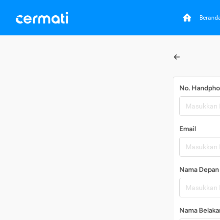
Berand
No. Handph
Email
Nama Depan
Nama Belaka