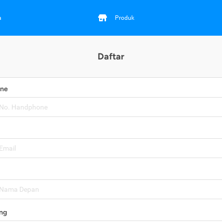
a
Produk
Daftar
one
ng