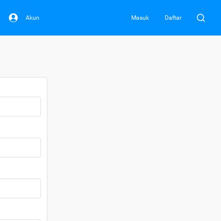
Akun
Masuk
Daftar