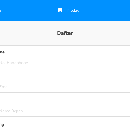
a
Produk
Daftar
one
ng