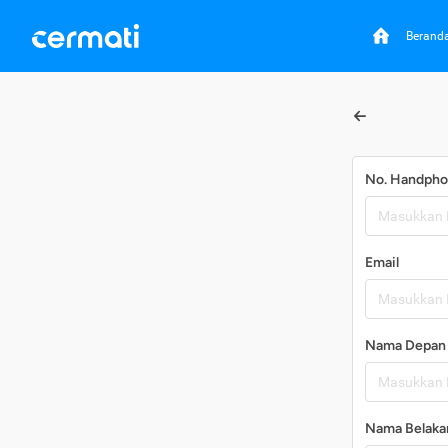
Berand
No. Handph
Email
Nama Depan
Nama Belaka