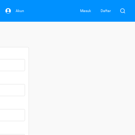
Akun
Masuk
Daftar