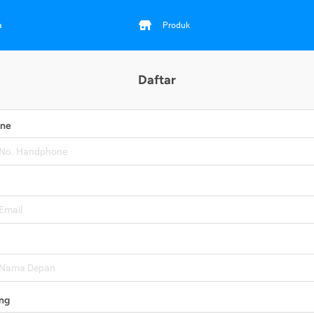
a
Produk
Daftar
one
ng