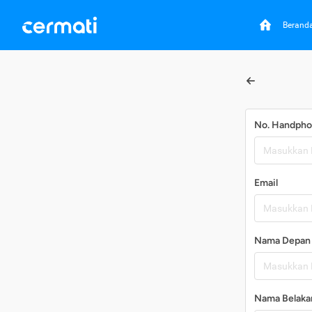
Berand
No. Handph
Email
Nama Depan
Nama Belaka