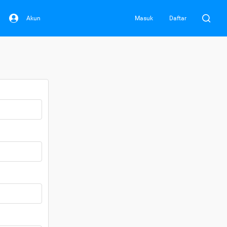
Akun
Masuk
Daftar