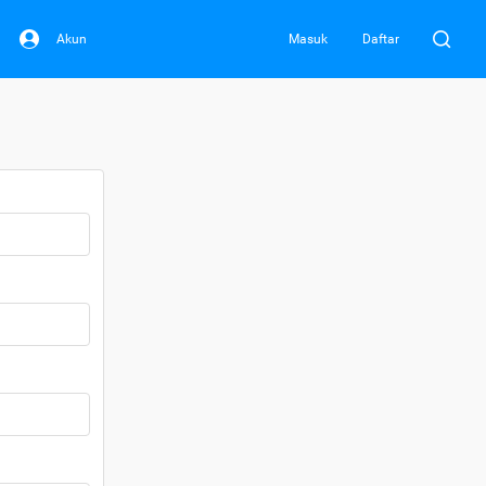
Akun
Masuk
Daftar