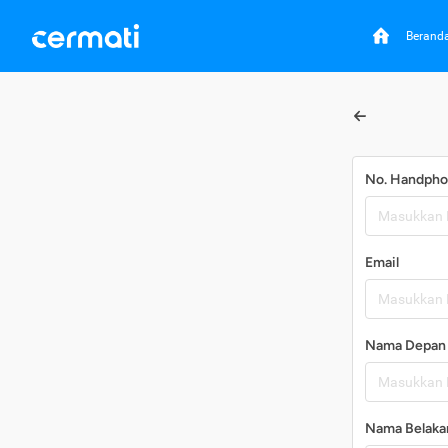
Berand
No. Handph
Email
Nama Depan
Nama Belaka