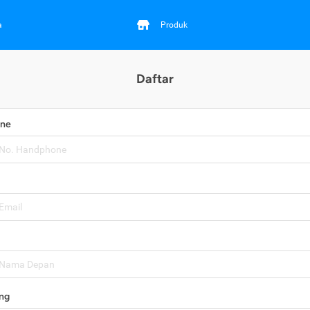
a
Produk
Daftar
one
ng