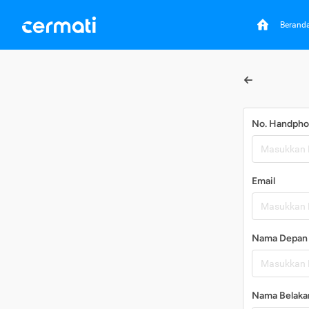
Berand
No. Handph
Email
Nama Depan
Nama Belaka