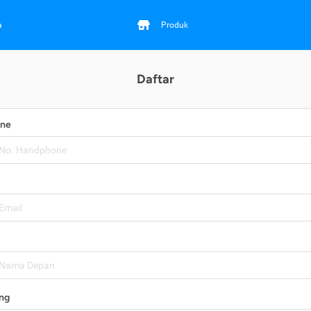
a
Produk
Daftar
one
ng