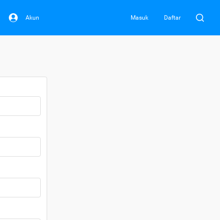
Akun
Masuk
Daftar