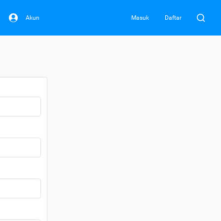
Akun
Masuk
Daftar