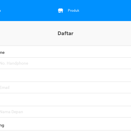
a
Produk
Daftar
one
ng