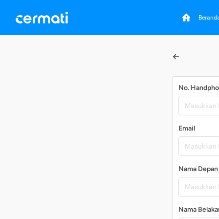
Berand
No. Handph
Email
Nama Depan
Nama Belaka