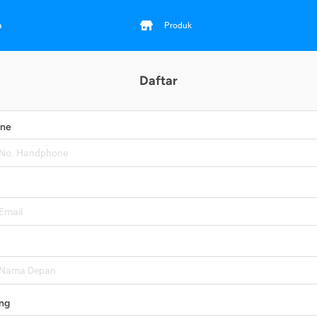
a
Produk
Daftar
one
ng