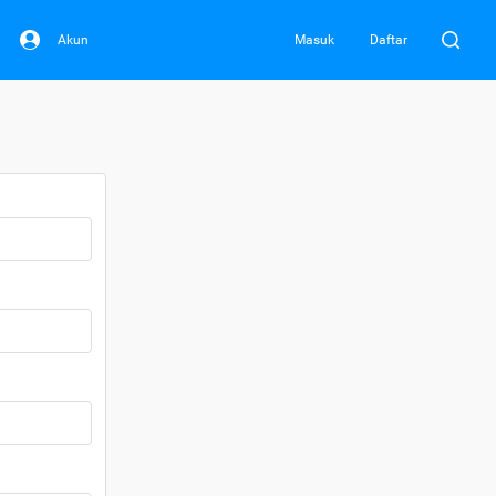
Akun
Masuk
Daftar