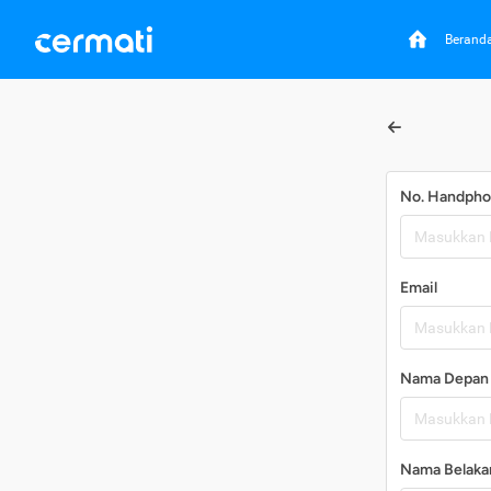
Berand
No. Handph
Email
Nama Depan
Nama Belaka