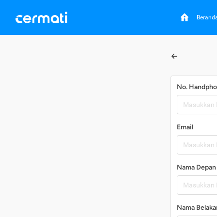
Berand
No. Handph
Email
Nama Depan
Nama Belaka