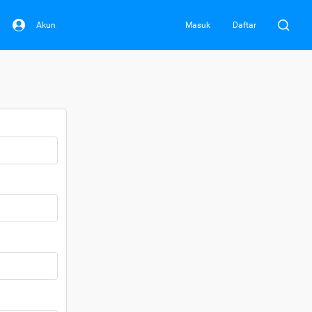
Akun
Masuk
Daftar