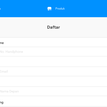
a
Produk
Daftar
one
ng