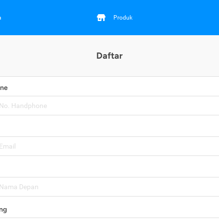
a
Produk
Daftar
one
ng