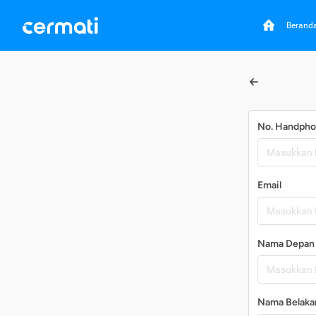
Berand
No. Handph
Email
Nama Depan
Nama Belaka