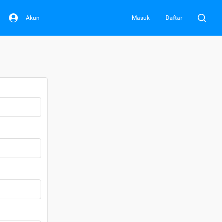
Akun
Masuk
Daftar