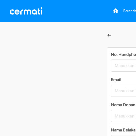
Berand
No. Handph
Email
Nama Depan
Nama Belaka