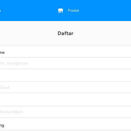
a
Produk
Daftar
one
ng