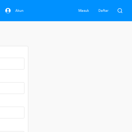
Akun
Masuk
Daftar