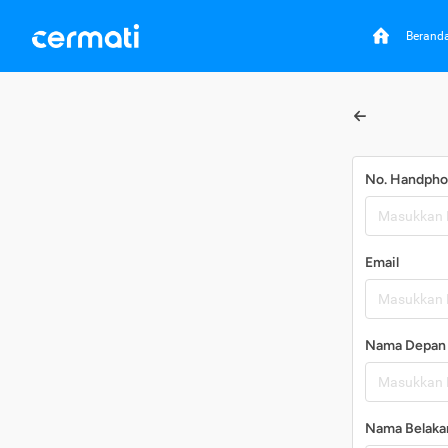
Berand
No. Handph
Email
Nama Depan
Nama Belaka