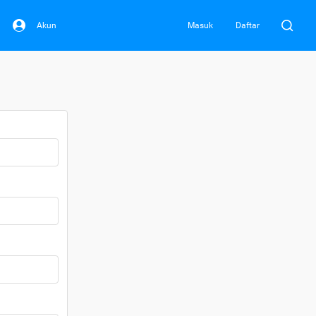
Akun
Masuk
Daftar