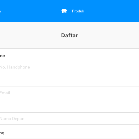
a
Produk
Daftar
one
ng