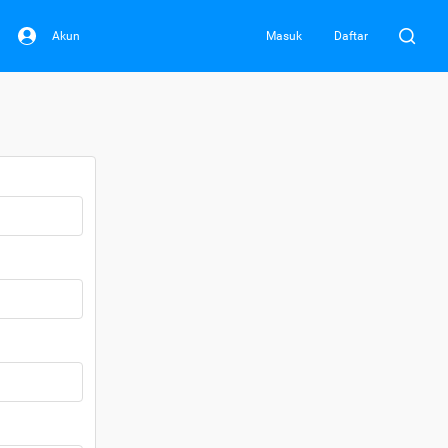
Akun
Masuk
Daftar