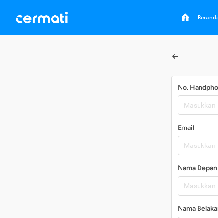
Berand
No. Handph
Email
Nama Depan
Nama Belaka