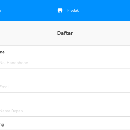
a
Produk
Daftar
one
ng