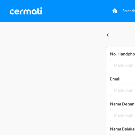
Berand
No. Handph
Email
Nama Depan
Nama Belaka