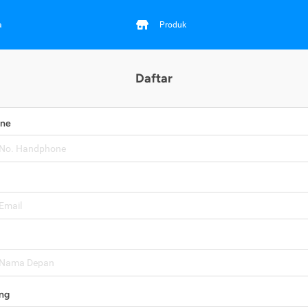
a
Produk
Daftar
one
ng