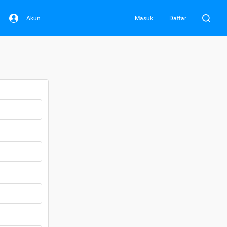
Akun
Masuk
Daftar