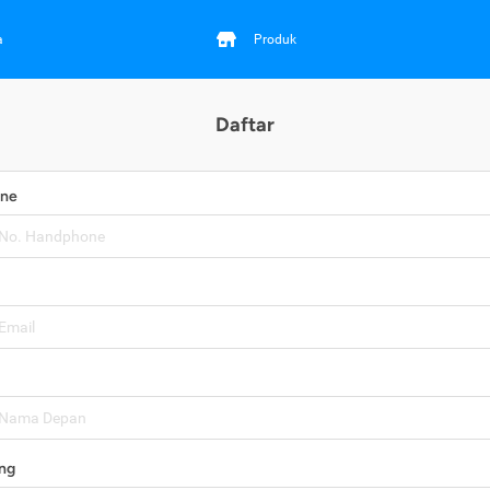
a
Produk
Daftar
one
ng