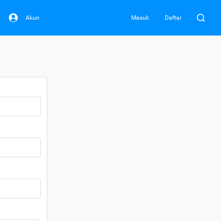
Akun
Masuk
Daftar