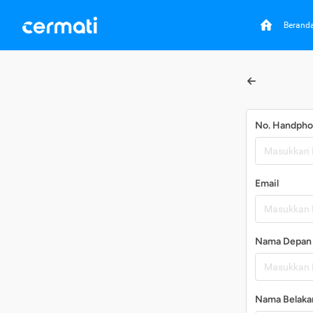
Berand
No. Handph
Email
Nama Depan
Nama Belaka