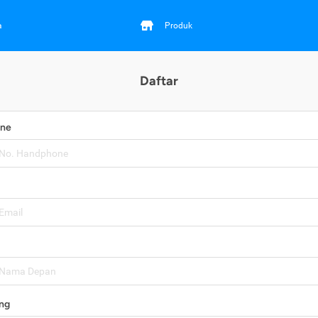
a
Produk
Daftar
one
ng