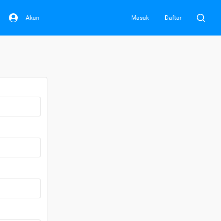
Akun
Masuk
Daftar