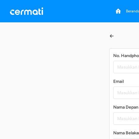
Berand
No. Handph
Email
Nama Depan
Nama Belaka