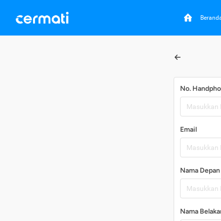
Berand
No. Handph
Email
Nama Depan
Nama Belaka