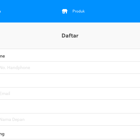
a
Produk
Daftar
one
ng