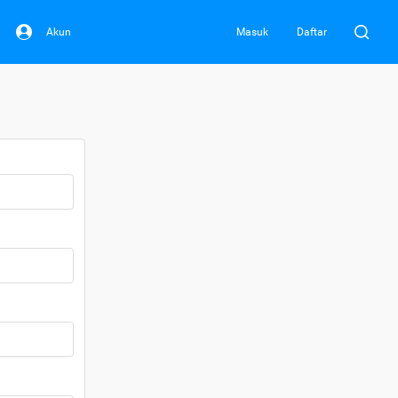
Akun
Masuk
Daftar