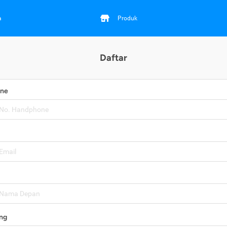
a
Produk
Daftar
one
ng