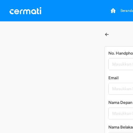
Berand
No. Handph
Email
Nama Depan
Nama Belaka