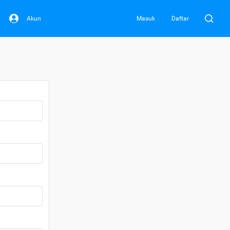
Akun
Masuk
Daftar