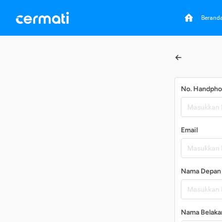
Berand
No. Handph
Email
Nama Depan
Nama Belaka