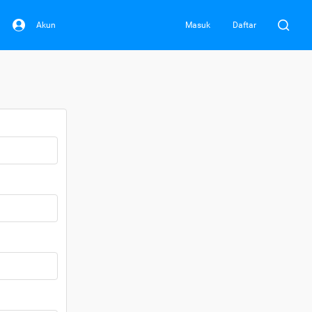
Akun
Masuk
Daftar