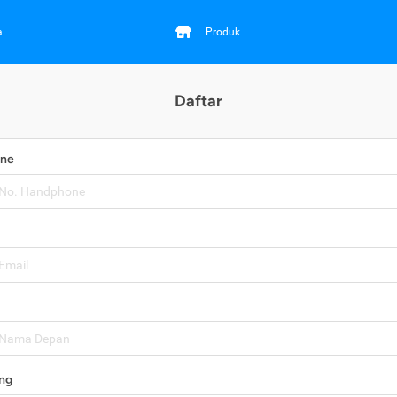
a
Produk
Daftar
one
ng