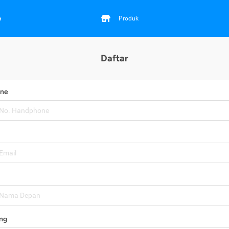
a
Produk
Daftar
one
ng