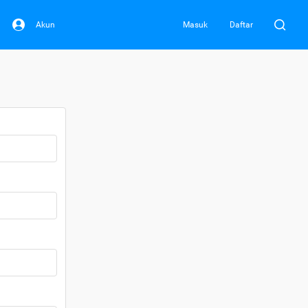
Akun
Masuk
Daftar