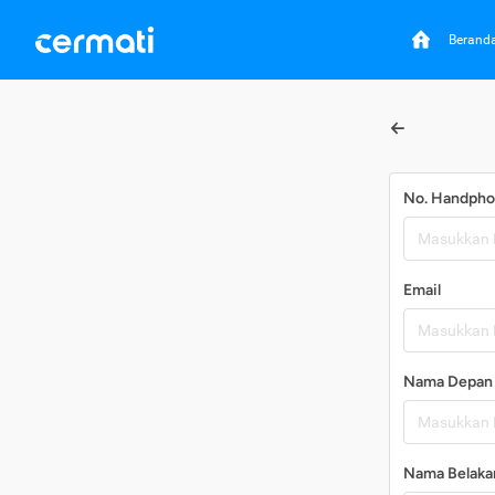
Berand
No. Handph
Email
Nama Depan
Nama Belaka