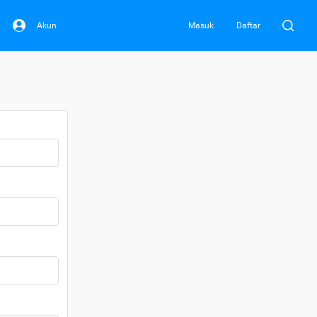
Akun
Masuk
Daftar