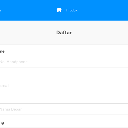
a
Produk
Daftar
one
ng