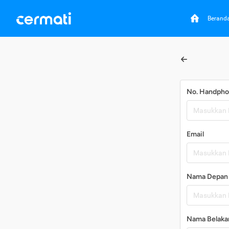
Berand
No. Handph
Email
Nama Depan
Nama Belaka