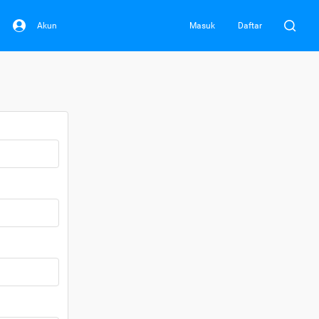
Akun
Masuk
Daftar