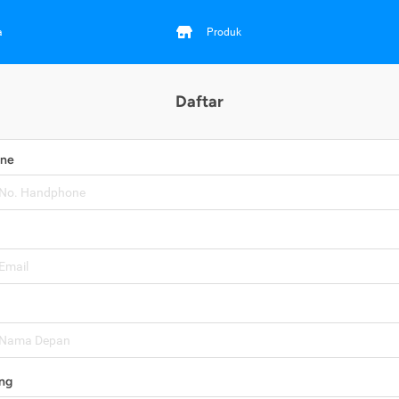
a
Produk
Daftar
one
ng