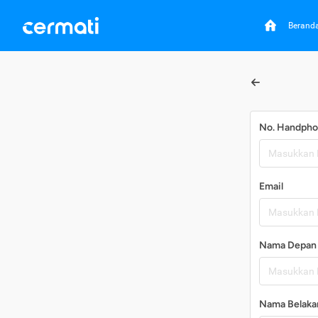
Berand
No. Handph
Email
Nama Depan
Nama Belaka