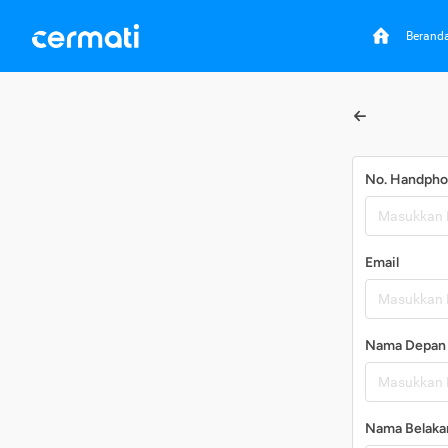
Berand
No. Handph
Email
Nama Depan
Nama Belaka