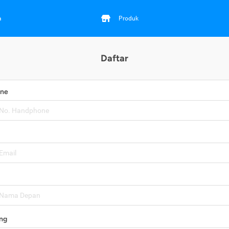
a
Produk
Daftar
one
ng