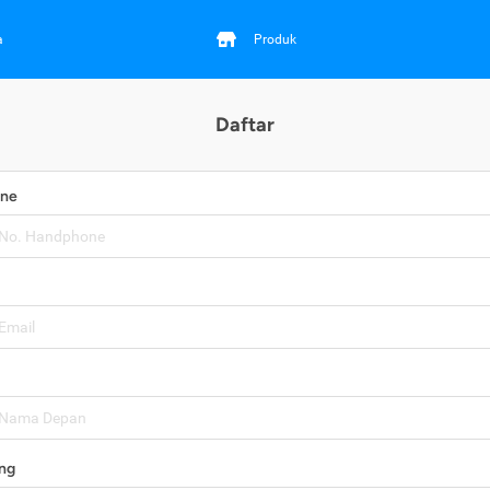
a
Produk
Daftar
one
ng