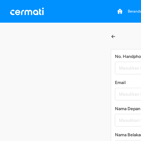
Berand
No. Handph
Email
Nama Depan
Nama Belaka