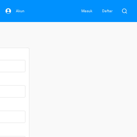
Akun
Masuk
Daftar