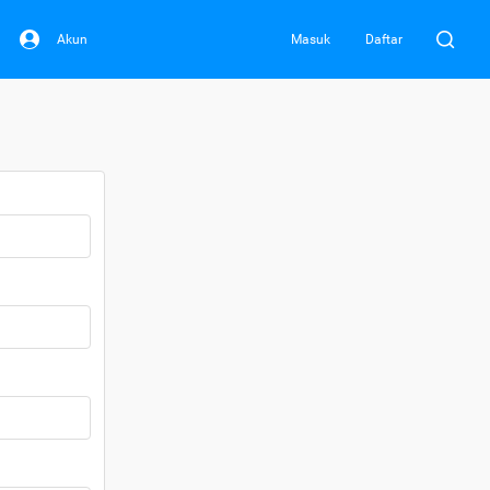
Akun
Masuk
Daftar