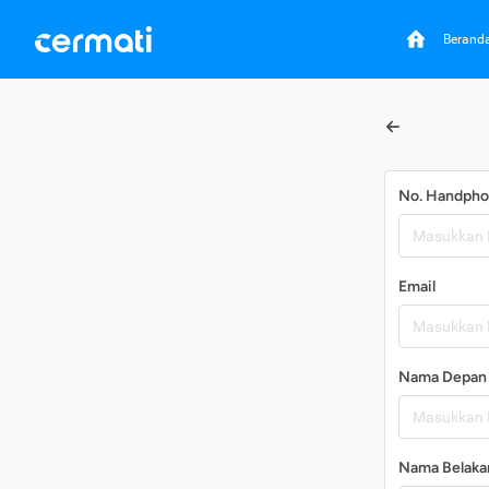
Berand
No. Handph
Email
Nama Depan
Nama Belaka