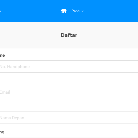
a
Produk
Daftar
one
ng