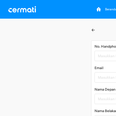
Berand
No. Handph
Email
Nama Depan
Nama Belaka