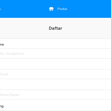
a
Produk
Daftar
one
ng