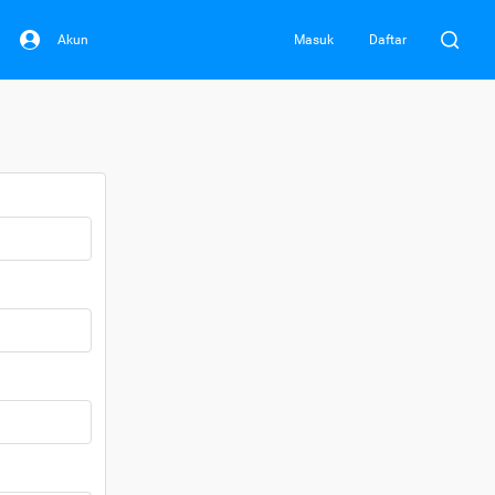
Akun
Masuk
Daftar