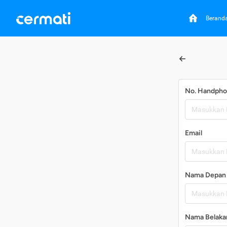
Berand
No. Handph
Email
Nama Depan
Nama Belaka