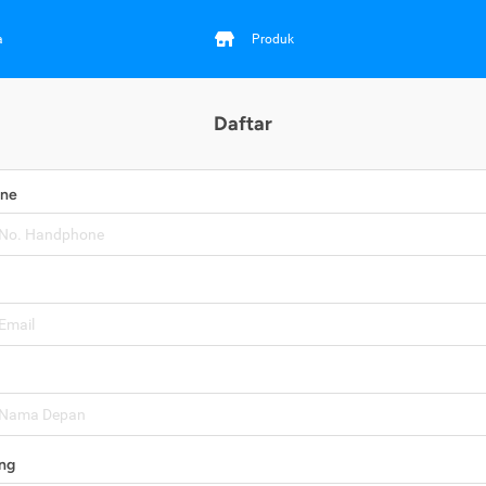
a
Produk
Daftar
one
ng