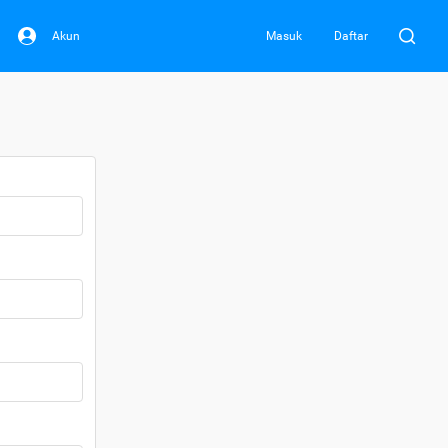
Akun
Masuk
Daftar