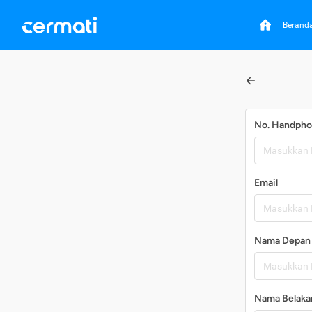
Berand
No. Handph
Email
Nama Depan
Nama Belaka