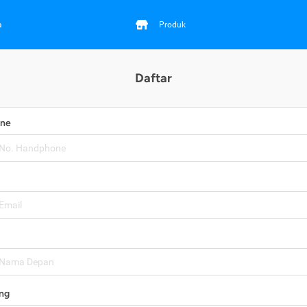
a
Produk
Daftar
one
ng