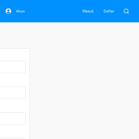
Akun
Masuk
Daftar