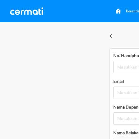
Berand
No. Handph
Email
Nama Depan
Nama Belaka