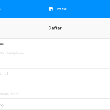
a
Produk
Daftar
one
ng