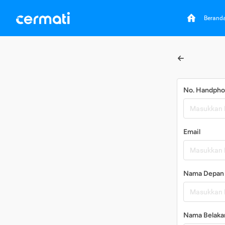
Berand
No. Handph
Email
Nama Depan
Nama Belaka