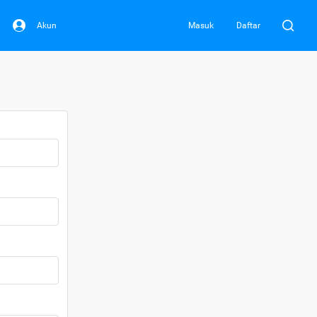
Akun
Masuk
Daftar