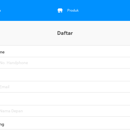
a
Produk
Daftar
one
ng