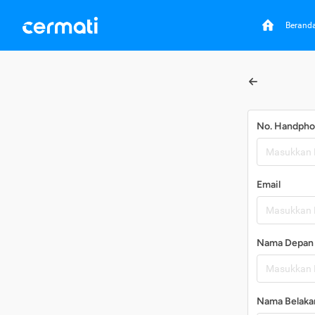
Berand
No. Handph
Email
Nama Depan
Nama Belaka