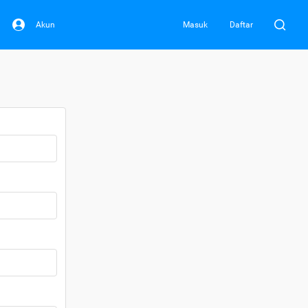
Akun
Masuk
Daftar