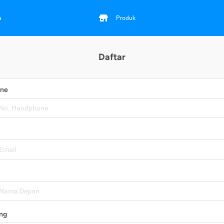
a
Produk
Daftar
one
ng