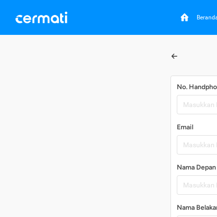
Berand
No. Handph
Email
Nama Depan
Nama Belaka