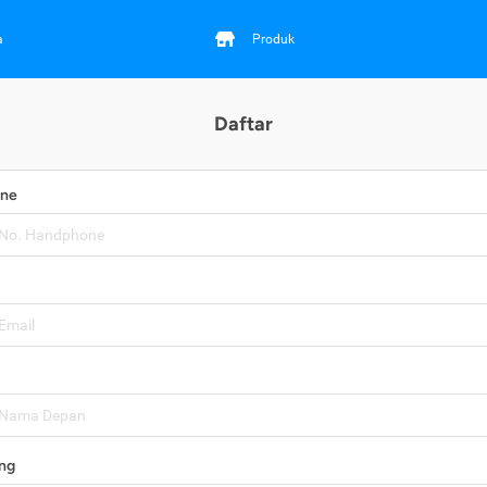
a
Produk
Daftar
one
ng