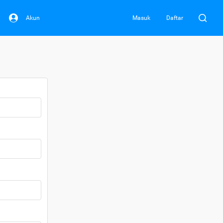
Akun
Masuk
Daftar