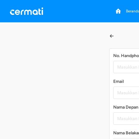
Berand
No. Handph
Email
Nama Depan
Nama Belaka