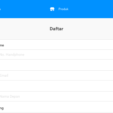
a
Produk
Daftar
one
ng