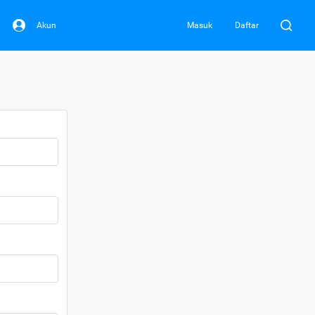
Akun
Masuk
Daftar