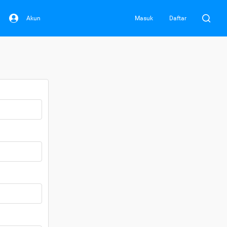
Akun
Masuk
Daftar