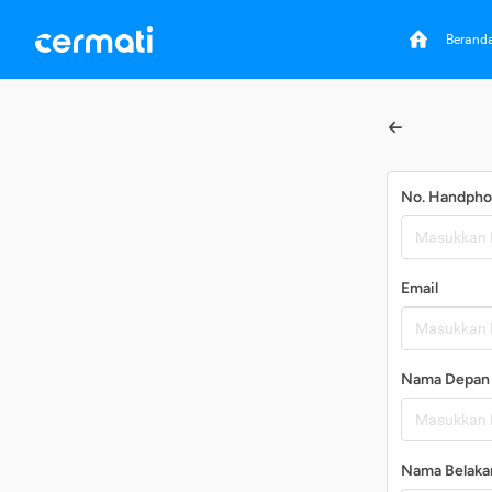
Berand
No. Handph
Email
Nama Depan
Nama Belaka