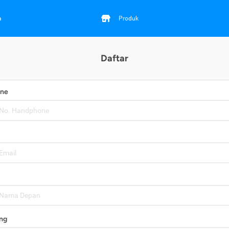
a
Produk
Daftar
one
ng