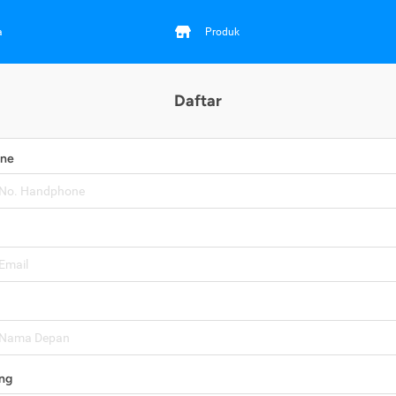
a
Produk
Daftar
one
ng