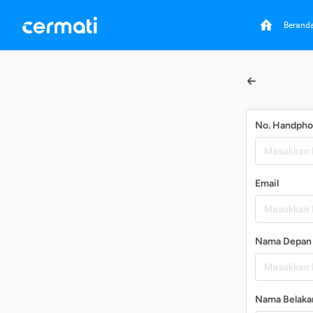
Berand
No. Handph
Email
Nama Depan
Nama Belaka