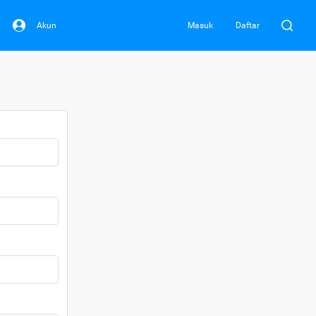
Akun
Masuk
Daftar