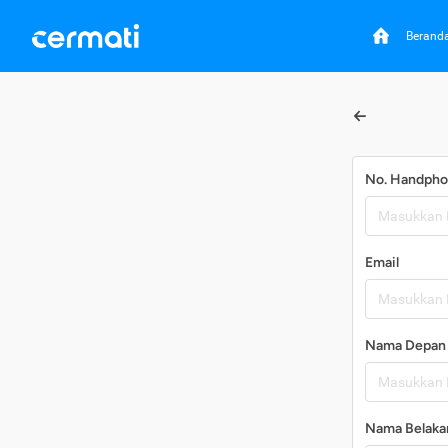
Berand
No. Handph
Email
Nama Depan
Nama Belaka