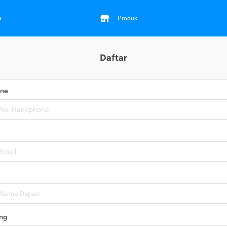
a
Produk
Daftar
one
ng