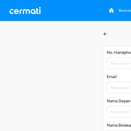
Berand
No. Handph
Email
Nama Depan
Nama Belaka