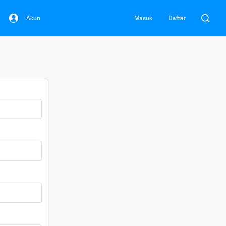
Akun
Masuk
Daftar