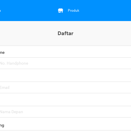
a
Produk
Daftar
one
ng