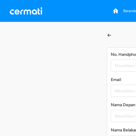
Berand
No. Handph
Email
Nama Depan
Nama Belaka