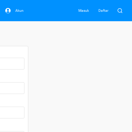
Akun
Masuk
Daftar