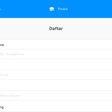
a
Produk
Daftar
one
ng