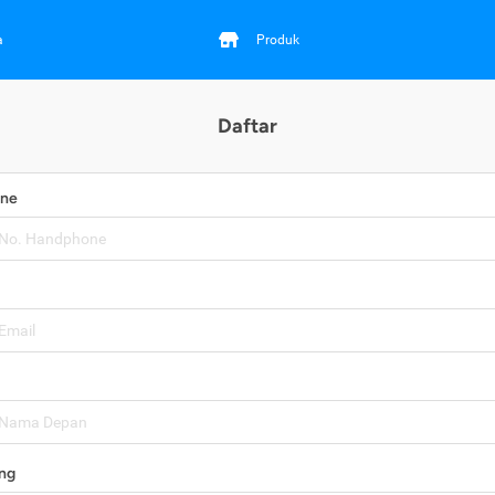
a
Produk
Daftar
one
ng