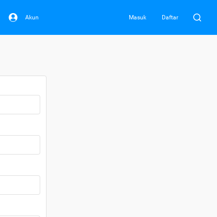
Akun
Masuk
Daftar