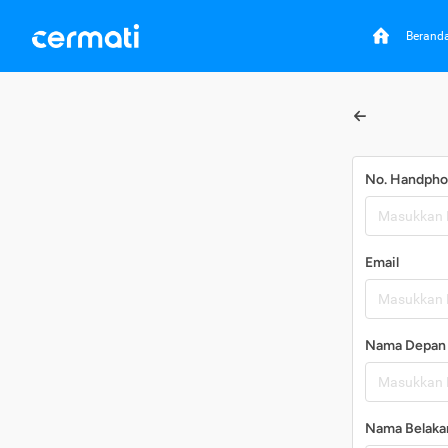
Berand
No. Handph
Email
Nama Depan
Nama Belaka