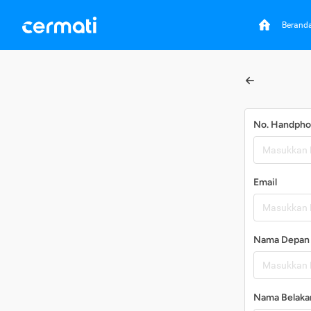
Berand
No. Handph
Email
Nama Depan
Nama Belaka