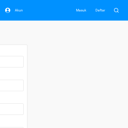
Akun
Masuk
Daftar