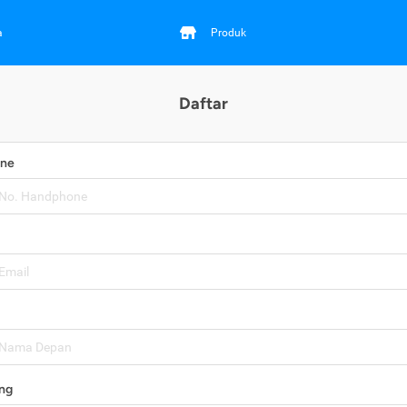
a
Produk
Daftar
one
ng