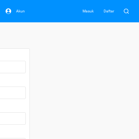
Akun
Masuk
Daftar