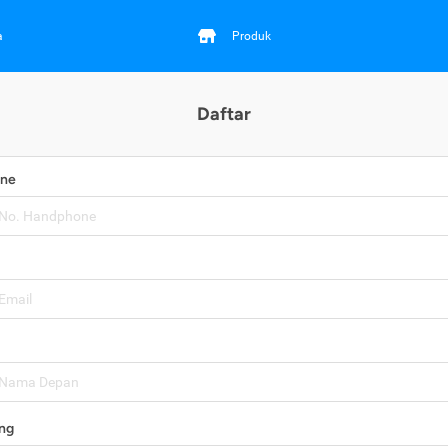
a
Produk
Daftar
one
ng