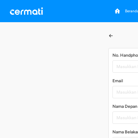
Berand
No. Handph
Email
Nama Depan
Nama Belaka